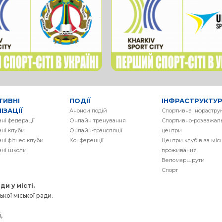
ТИВНІ
ПОДІЇ
ІНФРАСТРУКТУ
ІЗАЦІЇ
Анонси подій
Спортивна інфрастру
ні федерації
Онлайн тренування
Спортивно-розважаль
ні клуби
Онлайн-трансляції
центри
ні фітнес клуби
Конференції
Центри клубів за мі
вні школи
проживання
Веломаршрути
Спорт
и у місті.
кої міської ради.
,