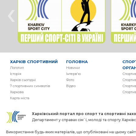
‹
ХАРКІВ СПОРТИВНИЙ
ГОЛОВНА
СПОР
ОРГАН
Логотип
Новини
Історія
Інтерв'ю
Спортив
Харків сьогодні
Фото
Спортив
7 спортивних символів
Вiдео
Спортив
Харкова
Спорти
Карта міста
Харківський портал про спорт та спортивнi заход
Департамент у справах сім`ї, молоді та спорту Харківсь
Використання будь-яких матеріалів, що опубліковані на цьому сайті