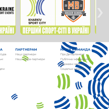
›
РА
ПАРТНЕРАМ
НАША КОМАНДА
ктура
Наші партнери
Про Департамент
ні
Наші медіа-партнери
Публічна інформація
Державні закупівлі
сцем
Соціальні мережі