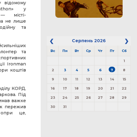
у відомому
athon» у
— місті-
ала не лише
одійну та
Серпень
2026
сильніших
Вс
Пн
Вт
Ср
Чт
Пт
Сб
волонтер та
спортивних
1
ції Ironman
ори коштів
2
3
4
5
6
7
8
9
10
11
12
13
14
15
ділу КОРД,
16
17
18
19
20
21
22
аркова. Під
23
24
25
26
27
28
29
римав важке
ож пережив
30
31
Попри це,