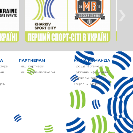
›
РА
ПАРТНЕРАМ
НАША КОМАНДА
ктура
Наші партнери
Про Департамент
ні
Наші медіа-партнери
Публічна інформація
Державні закупівлі
сцем
Соціальні мережі