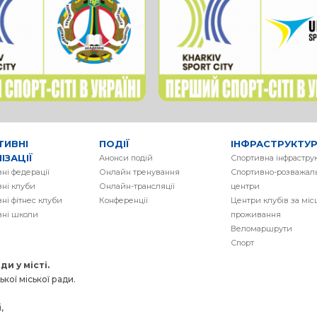
ТИВНІ
ПОДІЇ
ІНФРАСТРУКТУ
ІЗАЦІЇ
Анонси подій
Спортивна інфрастру
ні федерації
Онлайн тренування
Спортивно-розважаль
ні клуби
Онлайн-трансляції
центри
ні фітнес клуби
Конференції
Центри клубів за мі
вні школи
проживання
Веломаршрути
Спорт
и у місті.
кої міської ради.
,