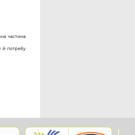
чна частина
у й потребу