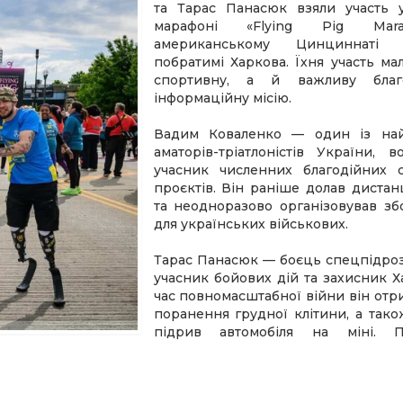
та Тарас Панасюк взяли участь 
марафоні «Flying Pig Mar
американському Цинциннаті 
побратимі Харкова. Їхня участь м
спортивну, а й важливу благ
інформаційну місію.
Вадим Коваленко — один із най
аматорів-тріатлоністів України, 
учасник численних благодійних 
проєктів. Він раніше долав дистан
та неодноразово організовував зб
для українських військових.
Тарас Панасюк — боєць спецпідроз
учасник бойових дій та захисник Х
час повномасштабної війни він от
поранення грудної клітини, а так
підрив автомобіля на міні. 