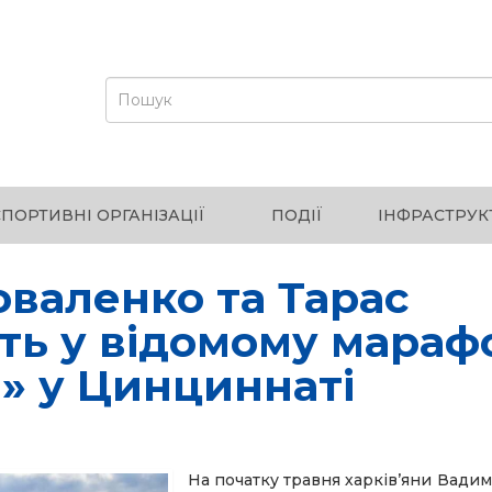
СПОРТИВНІ ОРГАНІЗАЦІЇ
ПОДІЇ
ІНФРАСТРУК
оваленко та Тарас
ть у відомому мараф
n» у Цинциннаті
На початку травня харків’яни Вади