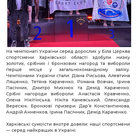
На чемпіонаті України серед дорослих у Біла Церква
спортсмени Харківської області здобули низку
золотих, срібних і бронзових нагород та вибороли
перше місце у загальнокомандному заліку.
Чемпіонами України стали: Діана Рисьова, Алевтина
Ляшенко, Тетяна Караченко, Романа Вовчак, Ірина
Пасічник, Дмитро Михнюк та Демід Караченко.
Срібні нагороди вибороли: Анастасія Кравченко,
Олена Нікітінська, Нікіта Каневський, Олександр
Вересюк. Бронзові призери: Дарʼя Константинова,
Андрій Анненков, Ірина Пасічник, Демід Караченко.
Харківські сумоїсти вкотре довели: наші спортсмени
— серед найкращих в Україні.