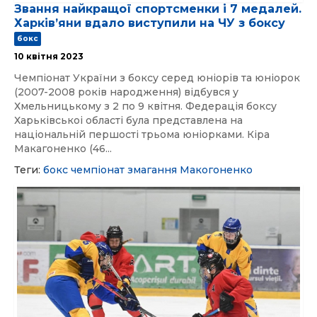
Звання найкращої спортсменки і 7 медалей.
Харківʼяни вдало виступили на ЧУ з боксу
бокс
10 квітня 2023
Чемпіонат України з боксу серед юніорів та юніорок
(2007-2008 років народження) відбувся у
Хмельницькому з 2 по 9 квітня. Федерація боксу
Харьківськоі області була представлена на
національній першості трьома юніорками. Кіра
Макагоненко (46...
Теги:
бокс
чемпіонат
змагання
Макогоненко