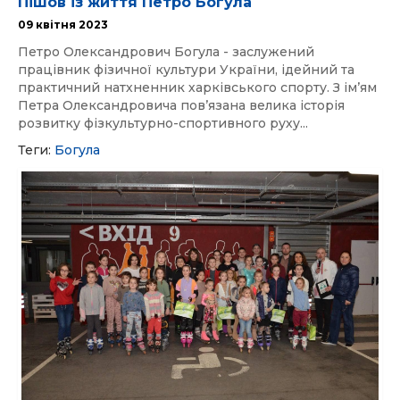
Пішов із життя Петро Богула
09 квітня 2023
Петро Олександрович Богула - заслужений
працівник фізичної культури України, ідейний та
практичний натхненник харківського спорту. З ім’ям
Петра Олександровича пов’язана велика історія
розвитку фізкультурно-спортивного руху...
Теги:
Богула