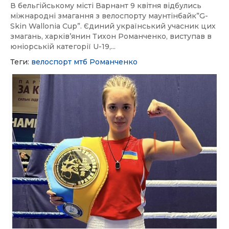
В бельгійському місті Варнант 9 квітня відбулись
міжнародні змагання з велоспорту маунтінбайк”G-
Skin Wallonia Cup”. Єдиний український учасник цих
змагань, харків’янин Тихон Романченко, виступав в
юніорській категорії U-19,...
Теги:
велоспорт
мтб
Романченко