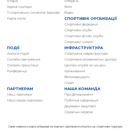
Історія
Інтерв'ю
Харків сьогодні
Фото
7 спортивних символів Харкова
Вiдео
СПОРТИВНІ ОРГАНІЗАЦІЇ
Карта міста
Спортивні федерації
Спортивні клуби
Спортивні фітнес клуби
Спортивні школи
ПОДІЇ
ІНФРАСТРУКТУРА
Анонси подій
Спортивна інфраструктура
Онлайн тренування
Спортивно-розважальні центри
Онлайн-трансляції
Центри клубів за місцем
Конференції
проживання
Веломаршрути
Спорт
ПАРТНЕРАМ
НАША КОМАНДА
Наші партнери
Про Департамент
Наші медіа-партнери
Публічна інформація
Державні закупівлі
Соціальні мережі
Свіжі новини спорту в Харкові на порталі sportevents.kharkiv.ua: спортивні турніри,