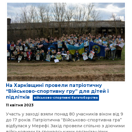
На Харківщині провели патріотичну
“Військово-спортивну гру” для дітей і
підлітків
військово-спортивні багатоборства
11 квітня 2023
Участь у заході взяли понад 80 учасників віком від 9
до 17 років. Патріотична “Військово-спортивна гра”
відбулася у Мерефі. Захід провели спільно з діючими
військовими та громадськими організаціями