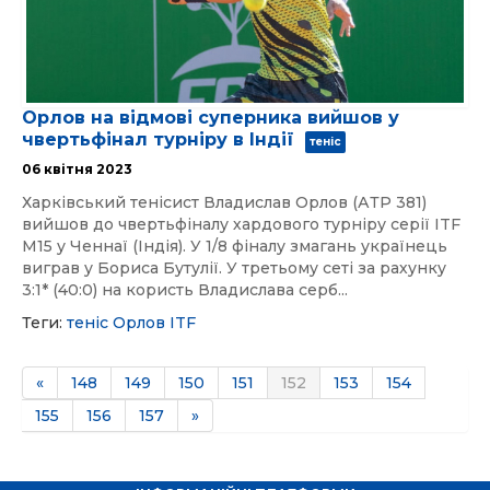
Орлов на відмові суперника вийшов у
чвертьфінал турніру в Індії
теніс
06 квітня 2023
Харківський тенісист Владислав Орлов (АТР 381)
вийшов до чвертьфіналу хардового турніру серії ITF
M15 у Ченнаї (Індія). У 1/8 фіналу змагань українець
виграв у Бориса Бутулії. У третьому сеті за рахунку
3:1* (40:0) на користь Владислава серб...
Теги:
теніс
Орлов
ITF
«
148
149
150
151
152
153
154
155
156
157
»