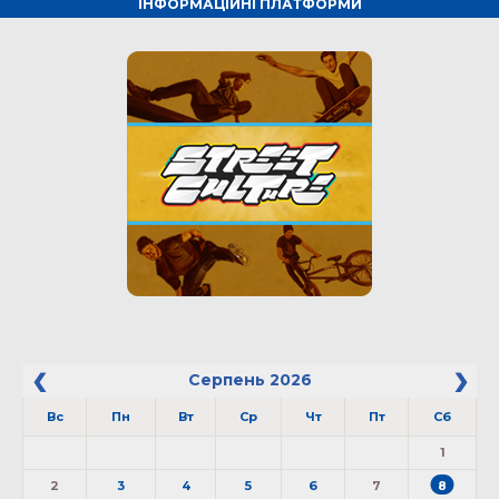
ІНФОРМАЦІЙНІ ПЛАТФОРМИ
Серпень
2026
Вс
Пн
Вт
Ср
Чт
Пт
Сб
1
2
3
4
5
6
7
8