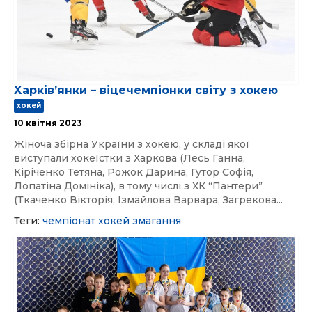
Харківʼянки – віцечемпіонки світу з хокею
хокей
10 квітня 2023
Жіноча збірна України з хокею, у складі якої
виступали хокеїстки з Харкова (Лесь Ганна,
Кіріченко Тетяна, Рожок Дарина, Гутор Софія,
Лопатіна Домініка), в тому числі з ХК “Пантери”
(Ткаченко Вікторія, Ізмайлова Варвара, Загрекова...
Теги:
чемпіонат
хокей
змагання