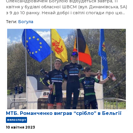
Олександровичем Богулою відбудеться завтра, 11
квітня у будівлі обласної ШВСМ (вул. Динамівська, 5А)
з 9 до 10 ранку. Нехай добрі і світлі спогади про цю...
Теги:
Богула
МТБ. Романченко виграв “срібло” в Бельгії
велоспорт
10 квітня 2023